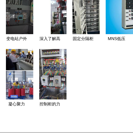
效电气成套
全防线
发电气设备
设备的智能
选购指南
制造
变电站户外
深入了解高
固定分隔柜
MNS低压
电气柜高温
压负荷开关
打造高低压
抽出式开关
高湿应对策
乐清赣修电
成套设备的
柜 高效可
略与电气成
气制造的质
可靠基石
靠的电气成
套设备优化
量与技术优
套设备供应
探讨
势
方案
凝心聚力
控制柜的力
砥砺前行丨
量 高低压
蓉中电气:
成套设备的
再次荣获国
精密制造与