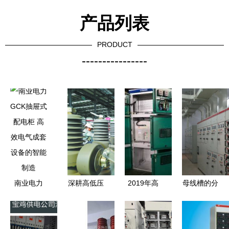
产品列表
PRODUCT
----------------
南业电力
深耕高低压
2019年高
母线槽的分
GCK抽屉式
成套设备，
压开关柜价
类及选型分
配电柜 高
筑牢电力安
格走势与批
析