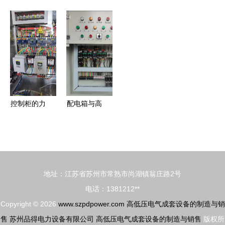
压负荷开关
打造高低压
抽出式开关
砥砺前行丨
乐清赣修电
成套设备的
柜 高效可
蓉中电气:
气制造的质
可靠基石
靠的电气成
再次荣获国
量与技术优
套设备供应
家高新技术
势
方案
企业认定
控制柜的力
配电箱与高
量 高低压
低压电气成
成套设备的
套设备 现
精密制造与
代电力系统
匠心传承
的核心枢纽
地址：江苏省苏州市常熟市尚湖镇翁庄路2号
电话：1381212**
Copyright © 2026
www.szpdpower.com
高低压电气成套设备的制造与销
售
苏州品得电力设备有限公司
高低压电气成套设备的制造与销售
版权所