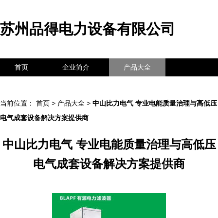
苏州品得电力设备有限公司
首页
企业简介
产品大全
联系我们
企业信息
访客留言
当前位置：
首页
>
产品大全
>
中山比力电气 专业电能质量治理与高低压
电气成套设备解决方案提供商
中山比力电气 专业电能质量治理与高低压
电气成套设备解决方案提供商