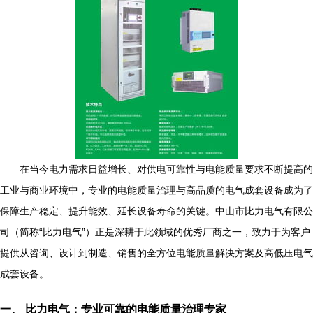
在当今电力需求日益增长、对供电可靠性与电能质量要求不断提高的
工业与商业环境中，专业的电能质量治理与高品质的电气成套设备成为了
保障生产稳定、提升能效、延长设备寿命的关键。中山市比力电气有限公
司（简称“比力电气”）正是深耕于此领域的优秀厂商之一，致力于为客户
提供从咨询、设计到制造、销售的全方位电能质量解决方案及高低压电气
成套设备。
一、 比力电气：专业可靠的电能质量治理专家