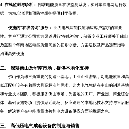
4.
在线监测与诊断：
部署电能质量在线监测系统，实时掌握电网运行数
据，为精准治理和预防性维护提供科学依据。
便捷的“在线咨询”服务：
比力电气深知快速响应客户需求的重要
性。客户可通过公司官方渠道进行“在线咨询”，获得专业工程师关于佛山
乃至整个华南地区电能质量问题的初步诊断、方案建议及产品选型指导，
沟通高效便捷。
二、 深耕佛山及华南市场，提供本地化支持
佛山作为珠三角重要的制造业基地，工业企业密集，对电能质量和高
低压配电设备有着巨大且高标准的需求。比力电气凭借在中山的制造基地
和专业技术团队，积极服务佛山市场，为当地的工厂、产业园、商业综合
体、基础设施等项目提供贴近现场、反应迅速的本地化技术支持与售后服
务，解决客户在电能质量改善和电力设备供应方面的燃眉之急。
三、 高低压电气成套设备的制造与销售