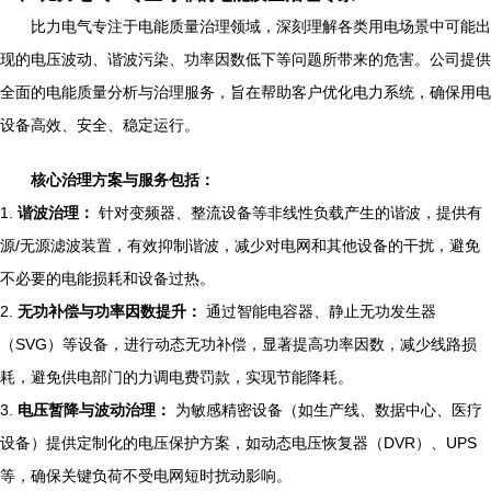
比力电气专注于电能质量治理领域，深刻理解各类用电场景中可能出
现的电压波动、谐波污染、功率因数低下等问题所带来的危害。公司提供
全面的电能质量分析与治理服务，旨在帮助客户优化电力系统，确保用电
设备高效、安全、稳定运行。
核心治理方案与服务包括：
1.
谐波治理：
针对变频器、整流设备等非线性负载产生的谐波，提供有
源/无源滤波装置，有效抑制谐波，减少对电网和其他设备的干扰，避免
不必要的电能损耗和设备过热。
2.
无功补偿与功率因数提升：
通过智能电容器、静止无功发生器
（SVG）等设备，进行动态无功补偿，显著提高功率因数，减少线路损
耗，避免供电部门的力调电费罚款，实现节能降耗。
3.
电压暂降与波动治理：
为敏感精密设备（如生产线、数据中心、医疗
设备）提供定制化的电压保护方案，如动态电压恢复器（DVR）、UPS
等，确保关键负荷不受电网短时扰动影响。