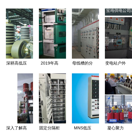
深耕高低压
2019年高
母线槽的分
变电站户外
成套设备，
压开关柜价
类及选型分
电气柜高温
筑牢电力安
格走势与批
析
高湿应对策
全防线
发电气设备
略与电气成
选购指南
套设备优化
探讨
深入了解高
固定分隔柜
MNS低压
凝心聚力